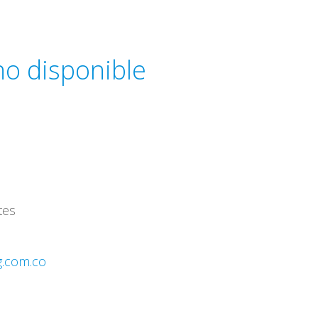
 no disponible
tes
g.com.co