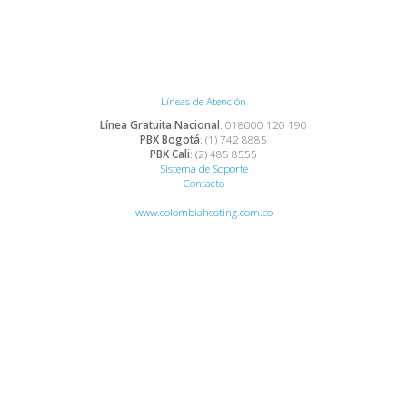
Líneas de Atención
Línea Gratuita Nacional
: 018000 120 190
PBX Bogotá
: (1) 742 8885
PBX Cali
: (2) 485 8555
Sistema de Soporte
Contacto
www.colombiahosting.com.co