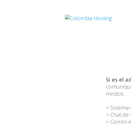
Si es el a
comuníques
medios:
> Sistema 
> Chat de
> Correo e